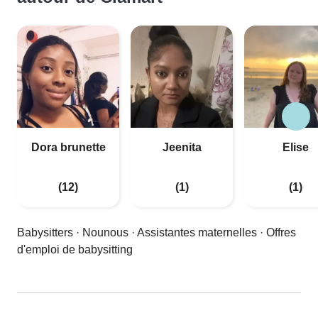
Dora brunette
Jeenita
Elise
(12)
(1)
(1)
Babysitters
·
Nounous
·
Assistantes maternelles
·
Offres
d'emploi de babysitting