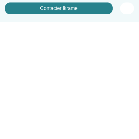
Contacter Ikrame
Français
Comment ça marche
Aide
Conditions et confidentialité
Tarifs
Coordonnées de l'entreprise
Babysits pour les entreprises
Les normes communautaires