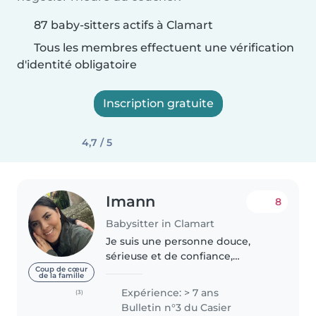
87 baby-sitters actifs à Clamart
Tous les membres effectuent une vérification
d'identité obligatoire
Inscription gratuite
4,7 / 5
Imann
8
Babysitter in Clamart
Je suis une personne douce,
sérieuse et de confiance,
passionnée par le bien-être et
Coup de cœur
de la famille
l'épanouissement des enfants.
Expérience: > 7 ans
(3)
J'ai eu l'occasion de garder des
Bulletin n°3 du Casier
enfants de différents âges et