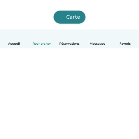
Carte
Accueil
Rechercher
Réservations
Messages
Favoris
Français
Comment ça marche
Aide
Conditions et confidentialité
Tarifs
Coordonnées de l'entreprise