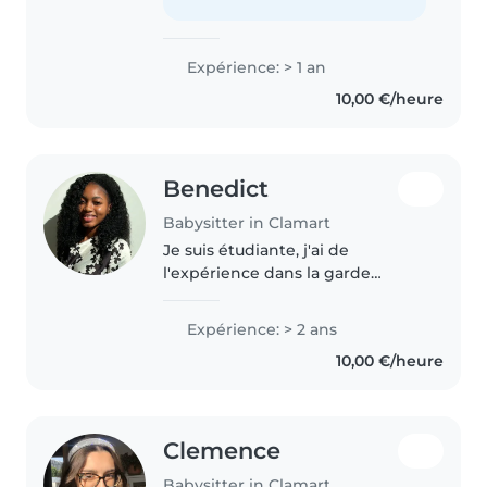
dessin, la lecture et des jeux..
Expérience: > 1 an
10,00 €/heure
Benedict
Babysitter in Clamart
Je suis étudiante, j'ai de
l'expérience dans la garde
d'enfants et je suis actuellement
en formation BAFA. Je suis
Expérience: > 2 ans
sérieuse, ponctuelle et j'apprécie
10,00 €/heure
beaucoup m'occuper des
enfants...
Clemence
Babysitter in Clamart