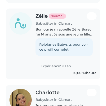
Zélie
Nouveau
Babysitter in Clamart
Bonjour je m'appelle Zélie Buret
j'ai 14 ans . Je suis une jeune fille
très mature , à l'écoute ,
empathique et drôle . J'adore
Rejoignez Babysits pour voir
passer du temps avec des
ce profil complet.
enfants, leur apprendre des..
Expérience: < 1 an
10,00 €/heure
Charlotte
Babysitter in Clamart
Je propose mes services de