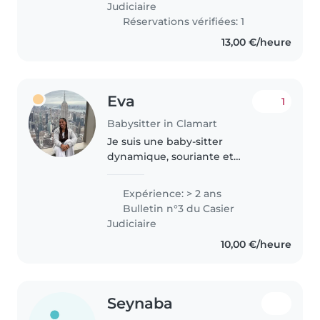
Judiciaire
j'aime..
Réservations vérifiées: 1
13,00 €/heure
Eva
1
Babysitter in Clamart
Je suis une baby-sitter
dynamique, souriante et
patiente avec deux ans
d'expérience auprès d'enfants
Expérience: > 2 ans
de tous âges. Passionnée par les
Bulletin n°3 du Casier
activités créatives et musicales,
Judiciaire
je propose aussi..
10,00 €/heure
Seynaba