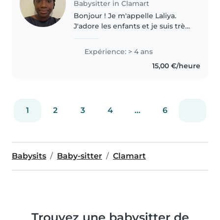
Babysitter in Clamart
Bonjour ! Je m'appelle Laliya.
J'adore les enfants et je suis très
à l'aise avec eux. J'ai déjà fait du
baby-sitting et j'ai obtenu un Bac
Expérience: > 4 ans
Pro ASSP, avec 3 ans de
15,00 €/heure
formation dans
l'accompagnement..
1
2
3
4
...
6
Babysits
Baby-sitter
Clamart
Trouvez une babysitter de