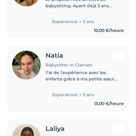
babysitting. Ayant déjà 3 ans
d'expérience dans la garde
d'enfants, je suis une personne
Expérience: > 3 ans
responsable, attentionnée et à
10,00 €/heure
l'écoute de leurs besoins. Étant..
Natia
Babysitter in Clamart
J'ai de l'expérience avec les
enfants grâce à ma petite sœur
de 10 ans et à mes cousins âgés
de 4 à 6 ans. J'ai eu l'occasion de
Expérience: > 5 ans
m'occuper d'eux, de jouer avec
13,00 €/heure
eux, de les accompagner..
Laliya