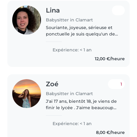
Lina
Babysitter in Clamart
Souriante, joyeuse, sérieuse et
ponctuelle je suis quelqu'un de
confiance qui aime les enfants et
à le contact facile avec eux. vous
Expérience: < 1 an
pourrez me confier vos enfants
12,00 €/heure
les yeux fermés..
Zoé
1
Babysitter in Clamart
J'ai 17 ans, bientôt 18, je viens de
finir le lycée . J'aime beaucoup
passer du temps avec les
enfants, je suis très créative et à
Expérience: < 1 an
l'écoute, et je m'adapte
8,00 €/heure
facilement. Je suis aussi..