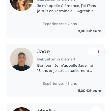
Je m’appelle Clémence, j’ai 17ans
je suis en Terminale L. Agréable
et drôle j’aime m’amuser avec les
enfants et en prendre soin.
Expérience: > 2 ans
Toujours de bonne humeur pour
8,00 €/heure
rendre service, je garde..
Jade
1
Babysitter in Clamart
Bonjour ! Je m’appelle Jade, j’ai
18 ans et je suis actuellement
étudiante en licence à la
Sorbonne. J’ai déjà travaillé dans
Expérience: > 3 ans
des centres, notamment au
11,00 €/heure
centre aéré de Vannes, ce qui..