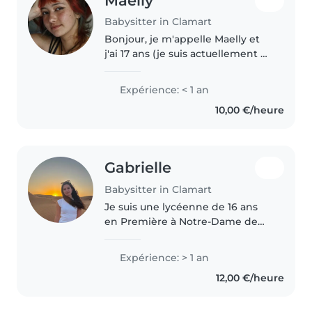
Maelly
Babysitter in Clamart
Bonjour, je m'appelle Maelly et
j'ai 17 ans (je suis actuellement au
lycée). Étant souvent appréciée
des plus jeunes, patiente et
Expérience: < 1 an
responsable, je pense être
10,00 €/heure
qualifiée pour garder vos..
Gabrielle
Babysitter in Clamart
Je suis une lycéenne de 16 ans
en Première à Notre-Dame de
Meudon. Depuis un an, je fais du
baby-sitting régulier auprès de
Expérience: > 1 an
deux enfants et j'accompagne
12,00 €/heure
des élèves de la maternelle..