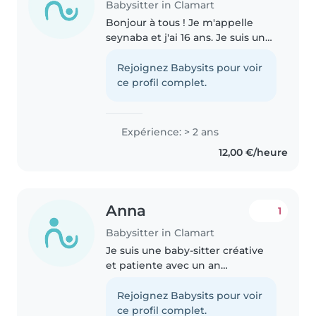
Babysitter in Clamart
Bonjour à tous ! Je m'appelle
seynaba et j'ai 16 ans. Je suis une
personne joyeuse, enthousiaste
et motivée, mais surtout très
Rejoignez Babysits pour voir
responsable. Grâce à ma grande
ce profil complet.
famille, j'ai acquis beaucoup..
Expérience: > 2 ans
12,00 €/heure
Anna
1
Babysitter in Clamart
Je suis une baby-sitter créative
et patiente avec un an
d'expérience avec les enfants
d'âge préscolaire et scolaire. Je
Rejoignez Babysits pour voir
propose des activités comme le
ce profil complet.