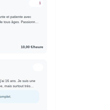
1
nte et patiente avec
de tous âges. Passionnée
e propose aussi..
10,00 €/heure
j'ai 16 ans. Je suis une
e, mais surtout très
j'ai acquis beaucoup..
complet.