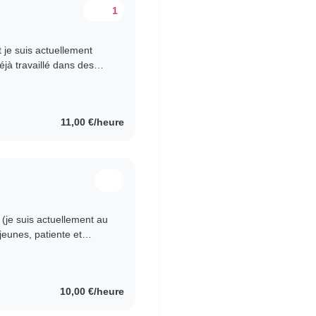
1
t je suis actuellement
éjà travaillé dans des
nnes, ce qui..
11,00 €/heure
s (je suis actuellement au
jeunes, patiente et
 garder vos..
10,00 €/heure