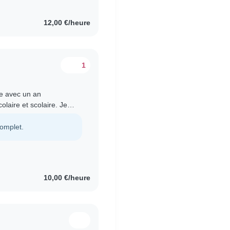
12,00 €/heure
1
te avec un an
olaire et scolaire. Je
lecture et des jeux..
complet.
10,00 €/heure