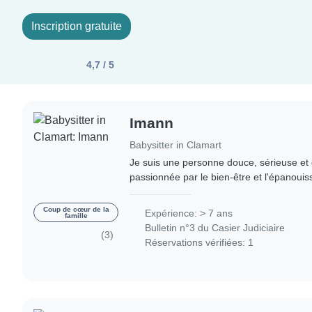
Inscription gratuite
4,7 / 5
Imann
Babysitter in Clamart
Je suis une personne douce, sérieuse et 
passionnée par le bien-être et l'épanouis
eu l'occasion de garder des enfants de dif
Coup de cœur de la
Expérience: > 7 ans
famille
Bulletin n°3 du Casier Judiciaire
(3)
Réservations vérifiées: 1