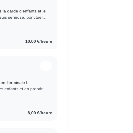
s la garde d'enfants et je
suis sérieuse, ponctuelle
ants...
10,00 €/heure
 en Terminale L.
es enfants et en prendre
re service, je garde..
8,00 €/heure