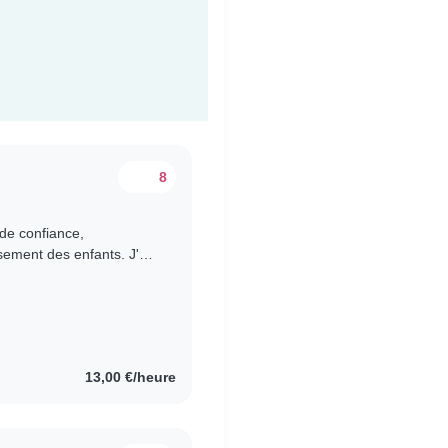
8
de confiance,
sement des enfants. J'ai
férents âges et j'aime..
13,00 €/heure