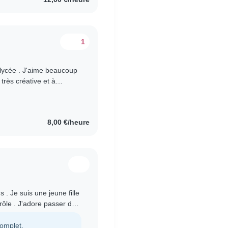
1
le lycée . J'aime beaucoup
très créative et à
s aussi..
8,00 €/heure
s . Je suis une jeune fille
rôle . J'adore passer du
des..
complet.