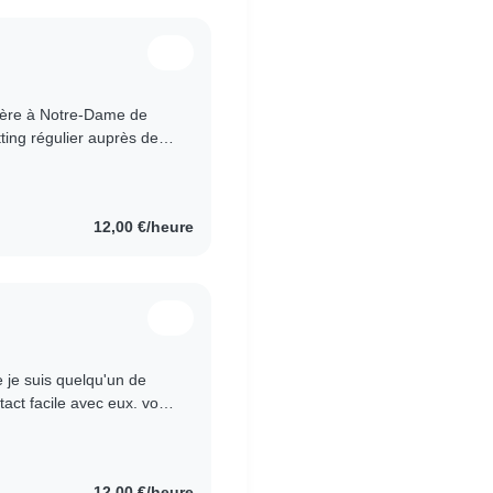
ière à Notre-Dame de
ting régulier auprès de
de la maternelle..
12,00 €/heure
e je suis quelqu'un de
tact facile avec eux. vous
fermés..
12,00 €/heure