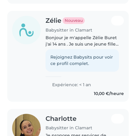
Zélie
Nouveau
Babysitter in Clamart
Bonjour je m'appelle Zélie Buret
j'ai 14 ans . Je suis une jeune fille
très mature , à l'écoute ,
empathique et drôle . J'adore
Rejoignez Babysits pour voir
passer du temps avec des
ce profil complet.
enfants, leur apprendre des..
Expérience: < 1 an
10,00 €/heure
Charlotte
Babysitter in Clamart
Je propose mes services de