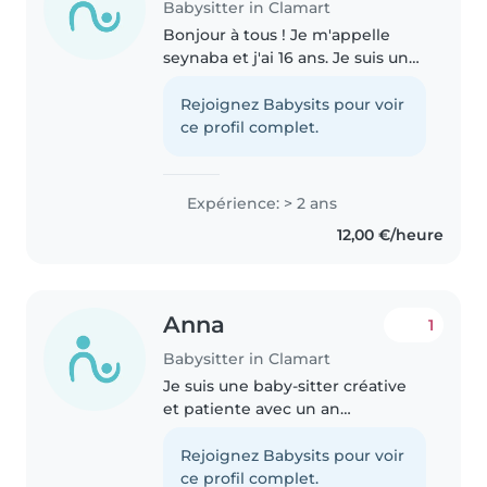
Babysitter in Clamart
Bonjour à tous ! Je m'appelle
seynaba et j'ai 16 ans. Je suis une
personne joyeuse, enthousiaste
et motivée, mais surtout très
Rejoignez Babysits pour voir
responsable. Grâce à ma grande
ce profil complet.
famille, j'ai acquis beaucoup..
Expérience: > 2 ans
12,00 €/heure
Anna
1
Babysitter in Clamart
Je suis une baby-sitter créative
et patiente avec un an
d'expérience avec les enfants
d'âge préscolaire et scolaire. Je
Rejoignez Babysits pour voir
propose des activités comme le
ce profil complet.