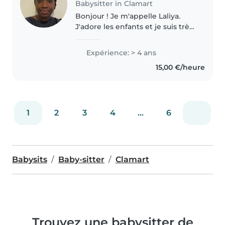
Babysitter in Clamart
Bonjour ! Je m'appelle Laliya.
J'adore les enfants et je suis très
à l'aise avec eux. J'ai déjà fait du
baby-sitting et j'ai obtenu un Bac
Expérience: > 4 ans
Pro ASSP, avec 3 ans de
15,00 €/heure
formation dans
l'accompagnement..
1
2
3
4
...
6
Babysits
Baby-sitter
Clamart
Trouvez une babysitter de