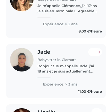
Je m’appelle Clémence, j’ai 17ans
je suis en Terminale L. Agréable
et drôle j’aime m’amuser avec les
enfants et en prendre soin.
Expérience: > 2 ans
Toujours de bonne humeur pour
8,00 €/heure
rendre service, je garde..
Jade
1
Babysitter in Clamart
Bonjour ! Je m’appelle Jade, j’ai
18 ans et je suis actuellement
étudiante en licence à la
Sorbonne. J’ai déjà travaillé dans
Expérience: > 3 ans
des centres, notamment au
11,00 €/heure
centre aéré de Vannes, ce qui..