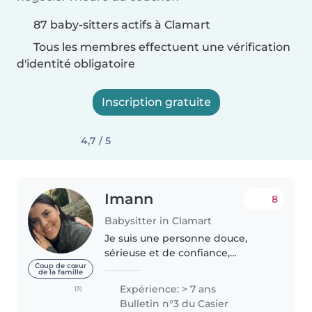
87 baby-sitters actifs à Clamart
Tous les membres effectuent une vérification
d'identité obligatoire
Inscription gratuite
4,7 / 5
Imann
8
Babysitter in Clamart
Je suis une personne douce,
sérieuse et de confiance,
passionnée par le bien-être et
Coup de cœur
de la famille
l'épanouissement des enfants.
Expérience: > 7 ans
(3)
J'ai eu l'occasion de garder des
Bulletin n°3 du Casier
enfants de différents âges et