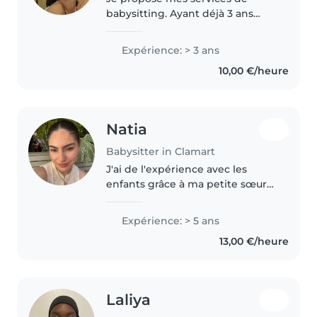
babysitting. Ayant déjà 3 ans
d'expérience dans la garde
d'enfants, je suis une personne
Expérience: > 3 ans
responsable, attentionnée et à
10,00 €/heure
l'écoute de leurs besoins. Étant..
Natia
Babysitter in Clamart
J'ai de l'expérience avec les
enfants grâce à ma petite sœur
de 10 ans et à mes cousins âgés
de 4 à 6 ans. J'ai eu l'occasion de
Expérience: > 5 ans
m'occuper d'eux, de jouer avec
13,00 €/heure
eux, de les accompagner..
Laliya