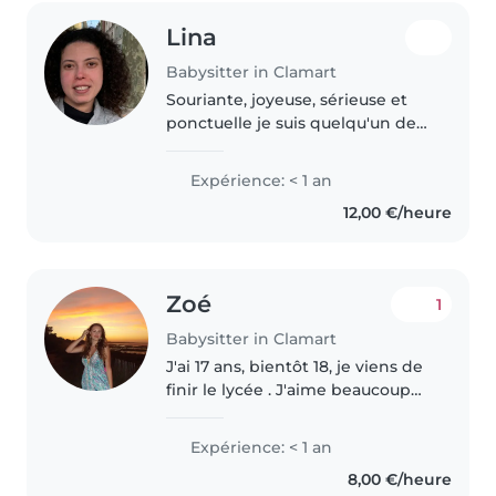
Lina
Babysitter in Clamart
Souriante, joyeuse, sérieuse et
ponctuelle je suis quelqu'un de
confiance qui aime les enfants et
à le contact facile avec eux. vous
Expérience: < 1 an
pourrez me confier vos enfants
12,00 €/heure
les yeux fermés..
Zoé
1
Babysitter in Clamart
J'ai 17 ans, bientôt 18, je viens de
finir le lycée . J'aime beaucoup
passer du temps avec les
enfants, je suis très créative et à
Expérience: < 1 an
l'écoute, et je m'adapte
8,00 €/heure
facilement. Je suis aussi..