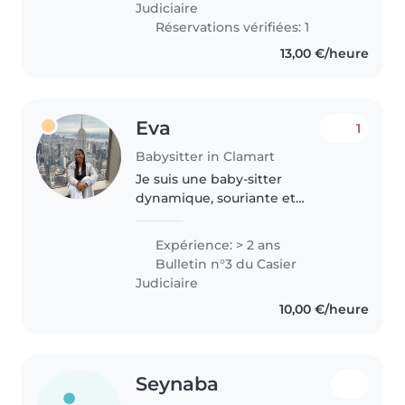
Judiciaire
j'aime..
Réservations vérifiées: 1
13,00 €/heure
Eva
1
Babysitter in Clamart
Je suis une baby-sitter
dynamique, souriante et
patiente avec deux ans
d'expérience auprès d'enfants
Expérience: > 2 ans
de tous âges. Passionnée par les
Bulletin n°3 du Casier
activités créatives et musicales,
Judiciaire
je propose aussi..
10,00 €/heure
Seynaba