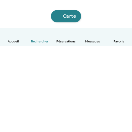
Carte
Accueil
Rechercher
Réservations
Messages
Favoris
Français
Comment ça marche
Aide
Conditions et confidentialité
Tarifs
Coordonnées de l'entreprise