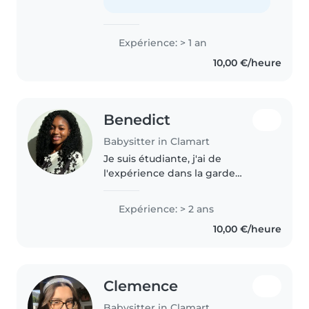
dessin, la lecture et des jeux..
Expérience: > 1 an
10,00 €/heure
Benedict
Babysitter in Clamart
Je suis étudiante, j'ai de
l'expérience dans la garde
d'enfants et je suis actuellement
en formation BAFA. Je suis
Expérience: > 2 ans
sérieuse, ponctuelle et j'apprécie
10,00 €/heure
beaucoup m'occuper des
enfants...
Clemence
Babysitter in Clamart