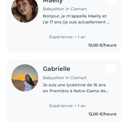
Maelly
Babysitter in Clamart
Bonjour, je m'appelle Maelly et
j'ai 17 ans (je suis actuellement au
lycée). Étant souvent appréciée
des plus jeunes, patiente et
Expérience: < 1 an
responsable, je pense être
10,00 €/heure
qualifiée pour garder vos..
Gabrielle
Babysitter in Clamart
Je suis une lycéenne de 16 ans
en Première à Notre-Dame de
Meudon. Depuis un an, je fais du
baby-sitting régulier auprès de
Expérience: > 1 an
deux enfants et j'accompagne
12,00 €/heure
des élèves de la maternelle..