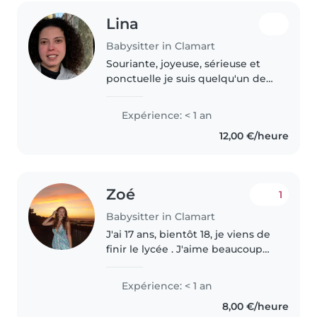
Lina
Babysitter in Clamart
Souriante, joyeuse, sérieuse et
ponctuelle je suis quelqu'un de
confiance qui aime les enfants et
à le contact facile avec eux. vous
Expérience: < 1 an
pourrez me confier vos enfants
12,00 €/heure
les yeux fermés..
Zoé
1
Babysitter in Clamart
J'ai 17 ans, bientôt 18, je viens de
finir le lycée . J'aime beaucoup
passer du temps avec les
enfants, je suis très créative et à
Expérience: < 1 an
l'écoute, et je m'adapte
8,00 €/heure
facilement. Je suis aussi..