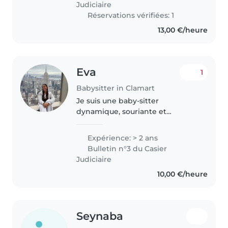
Judiciaire
j'aime..
Réservations vérifiées: 1
13,00 €/heure
Eva
1
Babysitter in Clamart
Je suis une baby-sitter
dynamique, souriante et
patiente avec deux ans
d'expérience auprès d'enfants
Expérience: > 2 ans
de tous âges. Passionnée par les
Bulletin n°3 du Casier
activités créatives et musicales,
Judiciaire
je propose aussi..
10,00 €/heure
Seynaba