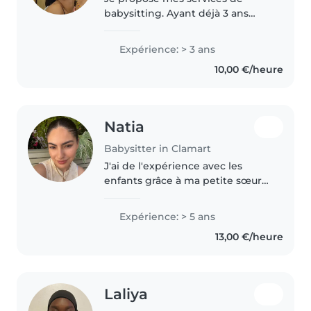
babysitting. Ayant déjà 3 ans
d'expérience dans la garde
d'enfants, je suis une personne
Expérience: > 3 ans
responsable, attentionnée et à
10,00 €/heure
l'écoute de leurs besoins. Étant..
Natia
Babysitter in Clamart
J'ai de l'expérience avec les
enfants grâce à ma petite sœur
de 10 ans et à mes cousins âgés
de 4 à 6 ans. J'ai eu l'occasion de
Expérience: > 5 ans
m'occuper d'eux, de jouer avec
13,00 €/heure
eux, de les accompagner..
Laliya