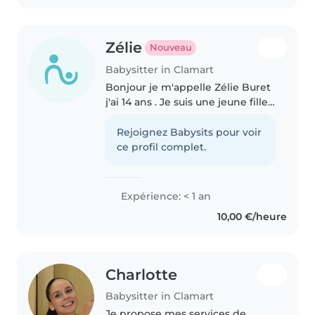
Zélie
Nouveau
Babysitter in Clamart
Bonjour je m'appelle Zélie Buret
j'ai 14 ans . Je suis une jeune fille
très mature , à l'écoute ,
empathique et drôle . J'adore
Rejoignez Babysits pour voir
passer du temps avec des
ce profil complet.
enfants, leur apprendre des..
Expérience: < 1 an
10,00 €/heure
Charlotte
Babysitter in Clamart
Je propose mes services de