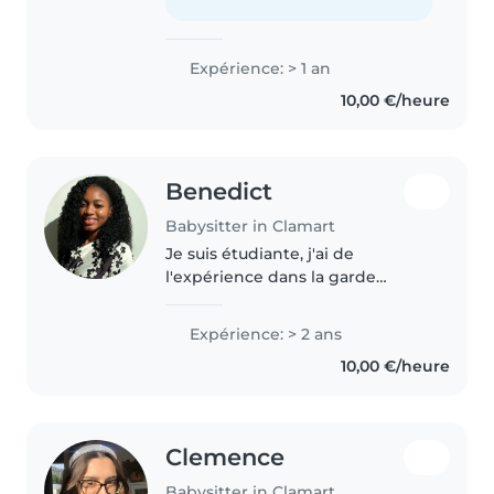
dessin, la lecture et des jeux..
Expérience: > 1 an
10,00 €/heure
Benedict
Babysitter in Clamart
Je suis étudiante, j'ai de
l'expérience dans la garde
d'enfants et je suis actuellement
en formation BAFA. Je suis
Expérience: > 2 ans
sérieuse, ponctuelle et j'apprécie
10,00 €/heure
beaucoup m'occuper des
enfants...
Clemence
Babysitter in Clamart