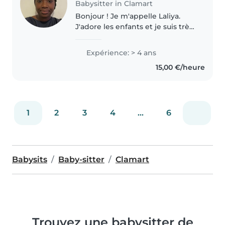
Babysitter in Clamart
Bonjour ! Je m'appelle Laliya.
J'adore les enfants et je suis très
à l'aise avec eux. J'ai déjà fait du
baby-sitting et j'ai obtenu un Bac
Expérience: > 4 ans
Pro ASSP, avec 3 ans de
15,00 €/heure
formation dans
l'accompagnement..
1
2
3
4
...
6
Babysits
Baby-sitter
Clamart
Trouvez une babysitter de