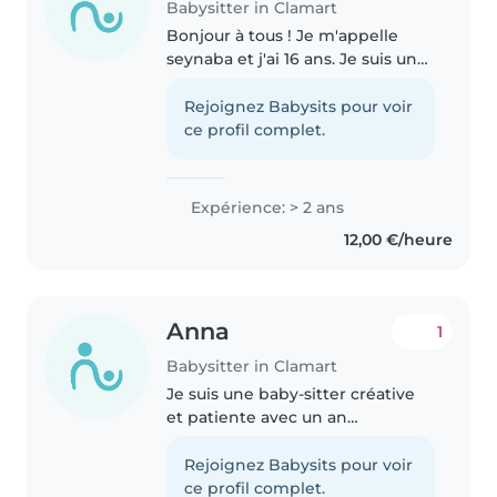
Babysitter in Clamart
Bonjour à tous ! Je m'appelle
seynaba et j'ai 16 ans. Je suis une
personne joyeuse, enthousiaste
et motivée, mais surtout très
Rejoignez Babysits pour voir
responsable. Grâce à ma grande
ce profil complet.
famille, j'ai acquis beaucoup..
Expérience: > 2 ans
12,00 €/heure
Anna
1
Babysitter in Clamart
Je suis une baby-sitter créative
et patiente avec un an
d'expérience avec les enfants
d'âge préscolaire et scolaire. Je
Rejoignez Babysits pour voir
propose des activités comme le
ce profil complet.