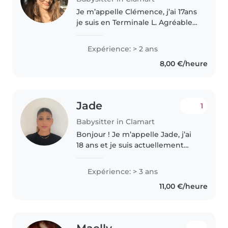
Je m’appelle Clémence, j’ai 17ans
je suis en Terminale L. Agréable
et drôle j’aime m’amuser avec les
enfants et en prendre soin.
Expérience: > 2 ans
Toujours de bonne humeur pour
8,00 €/heure
rendre service, je garde..
Jade
1
Babysitter in Clamart
Bonjour ! Je m’appelle Jade, j’ai
18 ans et je suis actuellement
étudiante en licence à la
Sorbonne. J’ai déjà travaillé dans
Expérience: > 3 ans
des centres, notamment au
11,00 €/heure
centre aéré de Vannes, ce qui..