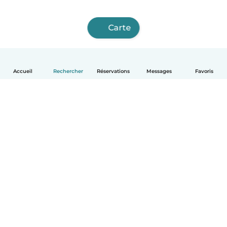
Carte
Accueil
Rechercher
Réservations
Messages
Favoris
Français
Comment ça marche
Aide
Conditions et confidentialité
Tarifs
Coordonnées de l'entreprise