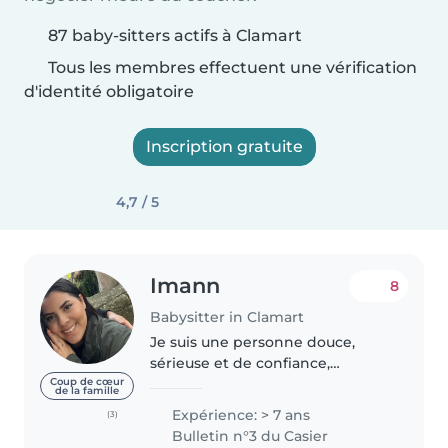
87 baby-sitters actifs à Clamart
Tous les membres effectuent une vérification
d'identité obligatoire
Inscription gratuite
4,7 / 5
Imann
8
Babysitter in Clamart
Je suis une personne douce,
sérieuse et de confiance,
passionnée par le bien-être et
Coup de cœur
de la famille
l'épanouissement des enfants.
Expérience: > 7 ans
(3)
J'ai eu l'occasion de garder des
Bulletin n°3 du Casier
enfants de différents âges et