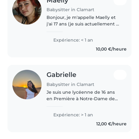
Maelly
Babysitter in Clamart
Bonjour, je m'appelle Maelly et
j'ai 17 ans (je suis actuellement au
lycée). Étant souvent appréciée
des plus jeunes, patiente et
Expérience: < 1 an
responsable, je pense être
10,00 €/heure
qualifiée pour garder vos..
Gabrielle
Babysitter in Clamart
Je suis une lycéenne de 16 ans
en Première à Notre-Dame de
Meudon. Depuis un an, je fais du
baby-sitting régulier auprès de
Expérience: > 1 an
deux enfants et j'accompagne
12,00 €/heure
des élèves de la maternelle..