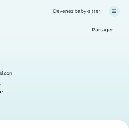
Devenez baby-sitter
Partager
Mâcon
e
re