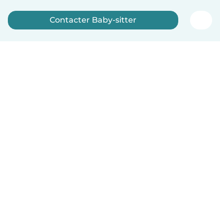
Contacter Baby-sitter
Inscrivez-vous maintenant
Français
Comment ça marche
Aide
Conditions et confidentialité
Tarifs
Coordonnées de l'entreprise
Babysits pour les entreprises