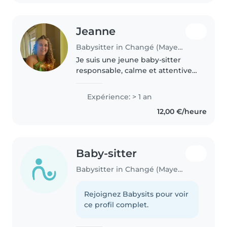
Jeanne
Babysitter in Changé (Mayenne)
Je suis une jeune baby-sitter
responsable, calme et attentive.
J'ai travaillé durant deux mois
dans un centre aéré et j'y
Expérience: > 1 an
retravaillerai au mois d'août
12,00 €/heure
prochain. Durant ces mois je..
Baby-sitter
Babysitter in Changé (Mayenne)
Rejoignez Babysits pour voir
ce profil complet.