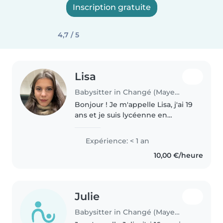
Inscription gratuite
4,7 / 5
Lisa
Babysitter in Changé (Mayenne)
Bonjour ! Je m'appelle Lisa, j'ai 19
ans et je suis lycéenne en
terminale générale à
l'Immaculée Conception de
Expérience: < 1 an
Laval. Je cherche des missions
10,00 €/heure
de baby-sitting pour m'occuper
de vos..
Julie
Babysitter in Changé (Mayenne)