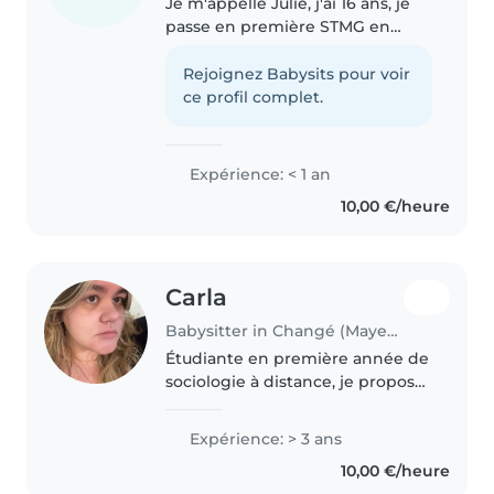
Je m'appelle Julie, j'ai 16 ans, je
passe en première STMG en
septembre. J'ai un très bon
contact avec les enfants et je me
Rejoignez Babysits pour voir
suis déjà occupé d'enfants.
ce profil complet.
Expérience: < 1 an
10,00 €/heure
Carla
Babysitter in Changé (Mayenne)
Étudiante en première année de
sociologie à distance, je propose
mes services de babysitting avec
sérieux et bonne humeur.
Expérience: > 3 ans
Douce, patiente et à l'écoute,
10,00 €/heure
j'aime passer du temps avec..