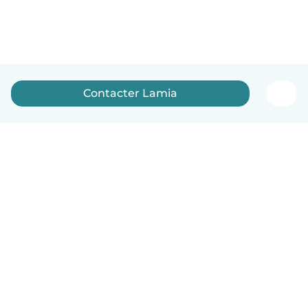
Contacter Lamia
Français
Comment ça marche
Aide
Conditions et confidentialité
Tarifs