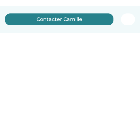
Contacter Camille
Français
Comment ça marche
Aide
Conditions et confidentialité
Tarifs
Coordonnées de l'entreprise
Babysits pour les entreprises