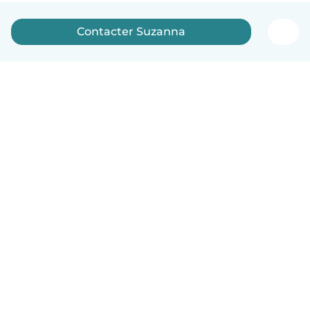
Contacter Suzanna
Français
Comment ça marche
Aide
Conditions et confidentialité
Tarifs
Coordonnées de l'entreprise
Babysits pour les entreprises