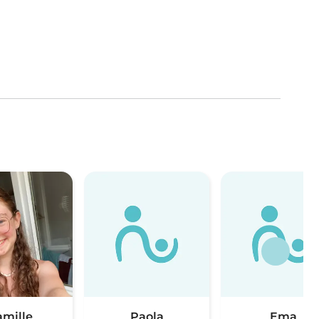
amille
Paola
Ema