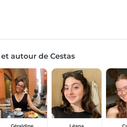
 et autour de Cestas
Géraldine
Léana
C