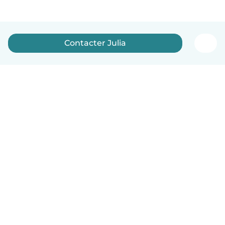
Contacter Julia
Français
Comment ça marche
Aide
Conditions et confidentialité
Tarifs
Coordonnées de l'entreprise