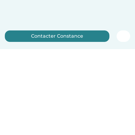
Contacter Constance
Inscrivez-vous maintenant
Français
Comment ça marche
Aide