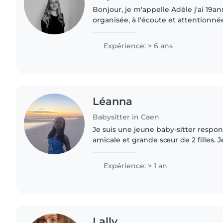
Bonjour, je m'appelle Adèle j'ai 19ans
organisée, à l'écoute et attentionnée
m'occuper d'enfants en réalisant d
semaines..
Expérience: > 6 ans
Léanna
Babysitter in Caen
Je suis une jeune baby-sitter respon
amicale et grande sœur de 2 filles. Je
animaux, les tâches ménagères et l'a
J'adore dessiner,..
Expérience: > 1 an
Lally