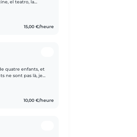
e, el teatro, la
s formas de arte. Me
15,00 €/heure
de quatre enfants, et
 ne sont pas là, je
suis calme et
10,00 €/heure