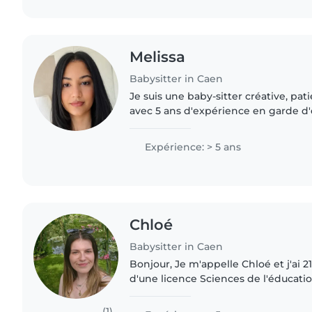
Melissa
Babysitter in Caen
Je suis une baby-sitter créative, pa
avec 5 ans d'expérience en garde d'
anglais, espagnol, français et portuga
certification en premiers..
Expérience: > 5 ans
Chloé
Babysitter in Caen
Bonjour, Je m'appelle Chloé et j'ai 21 ans. Je suis diplômée
d'une licence Sciences de l'éducati
service civique pour lutter contre l
personnes..
(1)