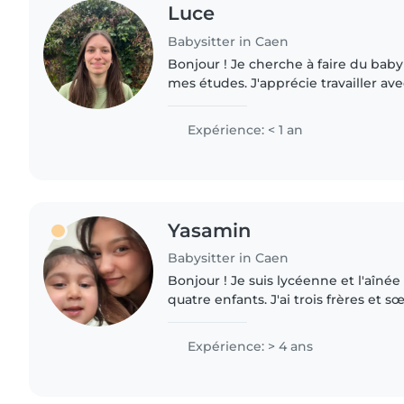
Luce
Babysitter in Caen
Bonjour ! Je cherche à faire du baby
mes études. J'apprécie travailler ave
pourquoi j'ai passé mon BAFA qui m'
quelques..
Expérience: < 1 an
Yasamin
Babysitter in Caen
Bonjour ! Je suis lycéenne et l'aînée
quatre enfants. J'ai trois frères et 
je m'occupe depuis mon plus jeune 
permis d'acquérir..
Expérience: > 4 ans