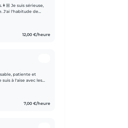
.👩🏼 Je suis sérieuse,
. J'ai l'habitude de
es babysitting chaques
12,00 €/heure
sable, patiente et
 suis à l'aise avec les
ide aux devoirs.
7,00 €/heure