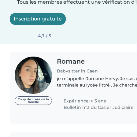
Tous les membres effectuent une vérification d'i
Inscription gratuite
4,7 / 5
Romane
Babysitter in Caen
je m’appelle Romane Hervy. Je suis 
terminale au lycée littré . Je cherche du baby sitting pour
mes vacances. Je garde régulièrem
frères et fait aussi..
Coup de cœur de la
Expérience: > 3 ans
famille
Bulletin n°3 du Casier Judiciaire