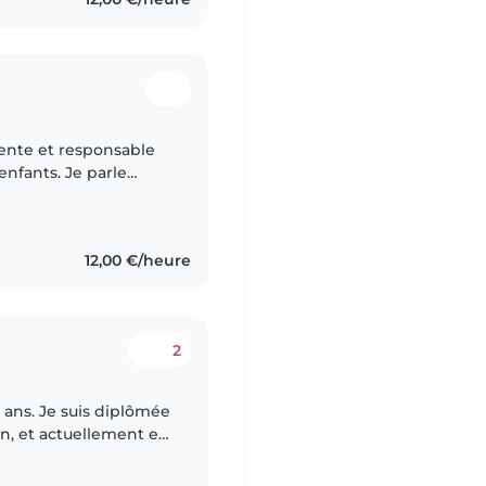
tiente et responsable
enfants. Je parle
is. J'ai une
12,00 €/heure
2
on, et actuellement en
'isolement des