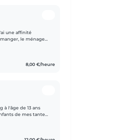
ai une affinité
 à manger, le ménage
e aucun soucis. je peux
8,00 €/heure
g à l'âge de 13 ans
 enfants de mes tantes,
de mes voisins. .
12,00 €/heure