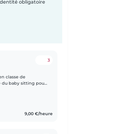
dentité obligatoire
3
en classe de
ent mes deux petits
9,00 €/heure