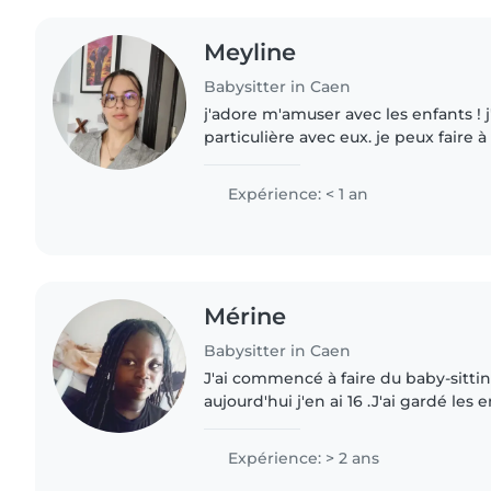
Meyline
Babysitter in Caen
j'adore m'amuser avec les enfants ! j'
particulière avec eux. je peux faire
ou la routine du soir, ça ne me paus
faire des..
Expérience: < 1 an
Mérine
Babysitter in Caen
J'ai commencé à faire du baby-sittin
aujourd'hui j'en ai 16 .J'ai gardé les
des frères et sœurs, de mes amis et 
Pendant..
Expérience: > 2 ans