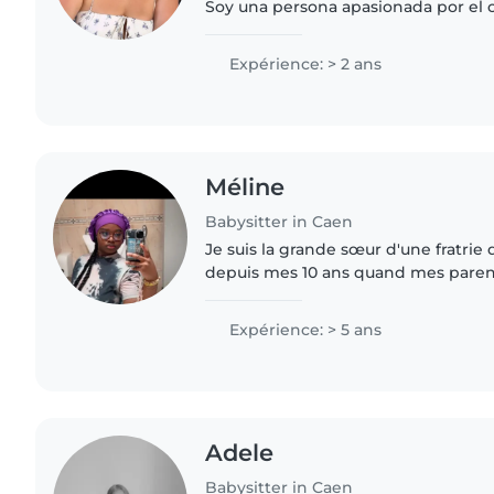
Soy una persona apasionada por el cin
música y muy curiosa sobre todas la
gusta cocinar y..
Expérience: > 2 ans
Méline
Babysitter in Caen
Je suis la grande sœur d'une fratrie 
depuis mes 10 ans quand mes parents
m'occupe de mes frères et sœurs je 
attentionné, Je fais..
Expérience: > 5 ans
Adele
Babysitter in Caen