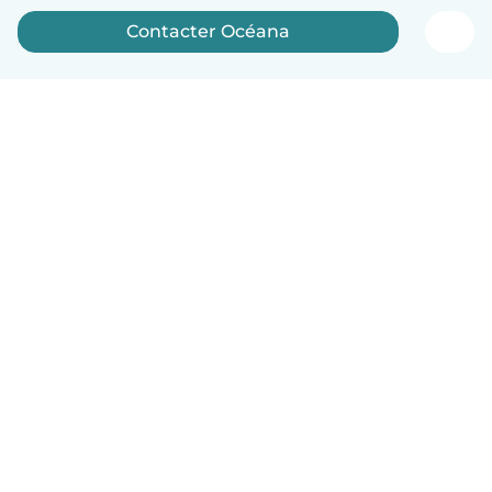
Contacter Océana
Français
Comment ça marche
Aide
Conditions et confidentialité
Tarifs
Coordonnées de l'entreprise
Babysits pour les entreprises
Les normes communautaires