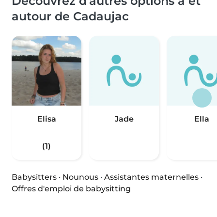
Découvrez d'autres options à et
autour de Cadaujac
Elisa
Jade
Ella
(1)
Babysitters
·
Nounous
·
Assistantes maternelles
·
Offres d'emploi de babysitting