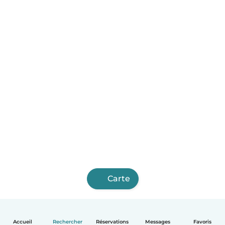
Carte
Accueil
Rechercher
Réservations
Messages
Favoris