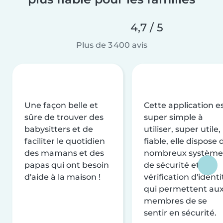
4,7 / 5
Plus de 3 400 avis
Une façon belle et
Cette application e
sûre de trouver des
super simple à
babysitters et de
utiliser, super utile,
faciliter le quotidien
fiable, elle dispose 
des mamans et des
nombreux système
papas qui ont besoin
de sécurité et de
d'aide à la maison !
vérification d'identi
qui permettent au
membres de se
sentir en sécurité.