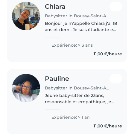
Chiara
Babysitter in Boussy-Saint-Antoine
Bonjour je m'appelle Chiara j'ai 18
ans et demi. Je suis étudiante en
biologie à Paris Saclay J'adore les
enfants, je m'occupe
Expérience: > 3 ans
régulièrement de mes petits
11,00 €/heure
cousins depuis 4 ans ( une..
Pauline
Babysitter in Boussy-Saint-Antoine
Jeune baby-sitter de 23ans,
responsable et empathique, je
propose mes services pour
garder vos enfants à votre
Expérience: > 1 an
domicile. Avec une année
11,00 €/heure
d'expérience auprès des bébés
et des tout-petits,..