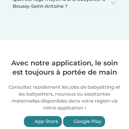
Boussy-Saint-Antoine ?
Avec notre application, le soin
est toujours à portée de main
Consultez rapidement les jobs de babysitting et
les babysitters, nounous ou assistantes
maternelles disponibles dans votre région via
notre application !
App Store
Google Play