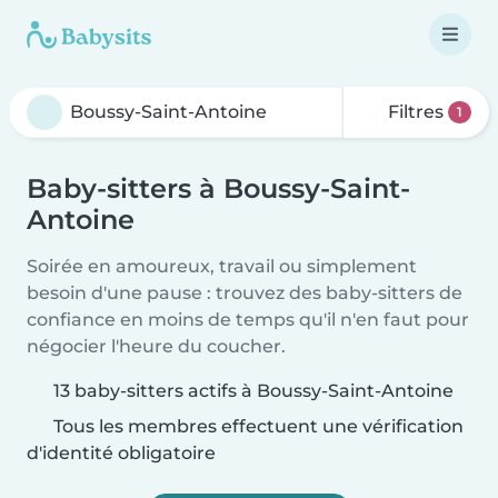
Filtres
1
Baby-sitters à Boussy-Saint-
Antoine
Soirée en amoureux, travail ou simplement
besoin d'une pause : trouvez des baby-sitters de
confiance en moins de temps qu'il n'en faut pour
négocier l'heure du coucher.
13 baby-sitters actifs à Boussy-Saint-Antoine
Tous les membres effectuent une vérification
d'identité obligatoire