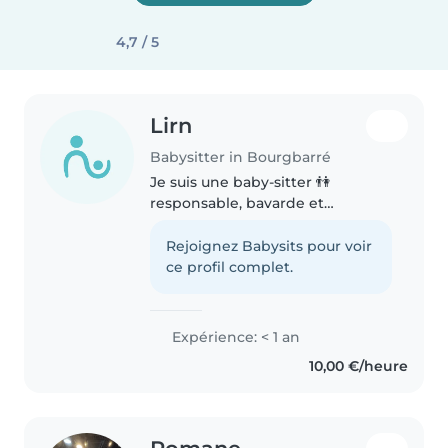
4,7 / 5
Lirn
Babysitter in Bourgbarré
Je suis une baby-sitter 👫
responsable, bavarde et
enthousiaste, prête à s'occuper
de vos enfants avec soin et joie
Rejoignez Babysits pour voir
💕🌸. Je suis à l'aise avec les
ce profil complet.
animaux🐶, la cuisine🍳, les
tâches ménagères..
Expérience: < 1 an
10,00 €/heure