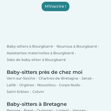
M'inscrire !
Baby-sitters à Bourgbarré
Nounous à Bourgbarré
Assistantes maternelles à Bourgbarré
Jobs de baby-sitter à Bourgbarré
Baby-sitters près de chez moi
Vern-sur-Seiche
Chartres-de-Bretagne
Janzé
Laillé
Orgères
Nouvoitou
Corps-Nuds
Saint-Erblon
Crévin
Baby-sitters à Bretagne
Rennes
Brest
Quimper
Lorient
Vannes