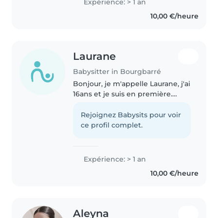
Expérience: > 1 an
10,00 €/heure
Laurane
Babysitter in Bourgbarré
Bonjour, je m'appelle Laurane, j'ai
16ans et je suis en première.
Ayant une grande famille j'ai déjà
eu l'occasion de m'occuper
Rejoignez Babysits pour voir
d'enfants ainsi que de les aider
ce profil complet.
pour les devoirs ou..
Expérience: > 1 an
10,00 €/heure
Aleyna