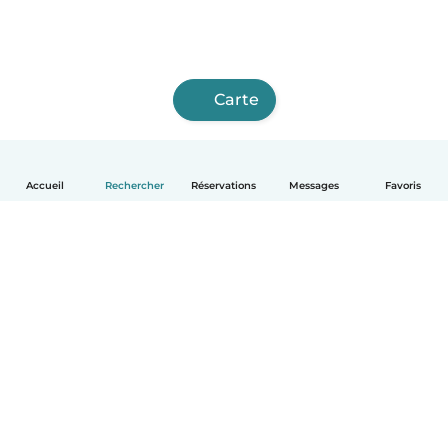
Carte
Accueil
Rechercher
Réservations
Messages
Favoris
Français
Comment ça marche
Aide
Conditions et confidentialité
Tarifs
Coordonnées de l'entreprise