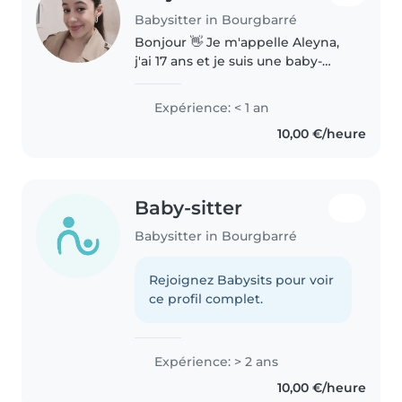
Babysitter in Bourgbarré
Bonjour 👋 Je m'appelle Aleyna,
j'ai 17 ans et je suis une baby-
sitter sérieuse, douce et
responsable 😊 J'ai déjà de
Expérience: < 1 an
l'expérience avec les enfants,
10,00 €/heure
notamment avec mon petit frère
de..
Baby-sitter
Babysitter in Bourgbarré
Rejoignez Babysits pour voir
ce profil complet.
Expérience: > 2 ans
10,00 €/heure