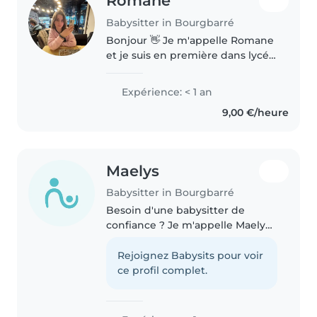
Romane
Babysitter in Bourgbarré
Bonjour 👋 Je m'appelle Romane
et je suis en première dans lycée
général de l'assomption. J'adore
m'amuser avec les enfants et
Expérience: < 1 an
faire des activités manuelles ! Je
9,00 €/heure
viens d'une famille..
Maelys
Babysitter in Bourgbarré
Besoin d'une babysitter de
confiance ? Je m'appelle Maelys,
une jeune fille de 16 ans
dynamique, sérieuse et
Rejoignez Babysits pour voir
responsable. Grâce à mon
ce profil complet.
expérience en tant que grande
soeur j'ai eu l'occasion..