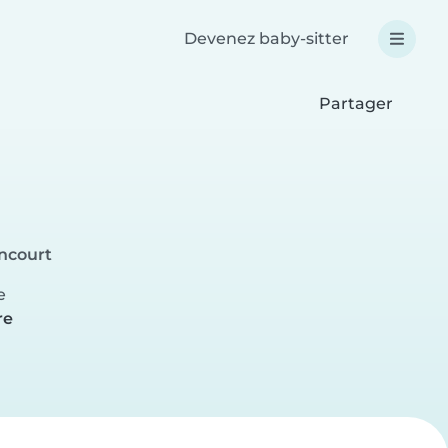
Devenez baby-sitter
Partager
ancourt
e
re