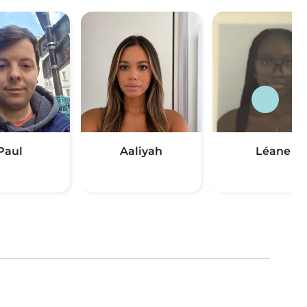
Paul
Aaliyah
Léane
(