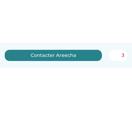
Contacter Areecha
3
Français
Comment ça marche
Aide