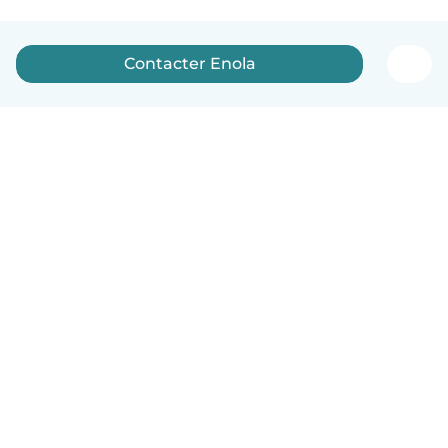
Contacter Enola
Français
Comment ça marche
Aide
Conditions et confidentialité
Tarifs
Coordonnées de l'entreprise
Babysits pour les entreprises