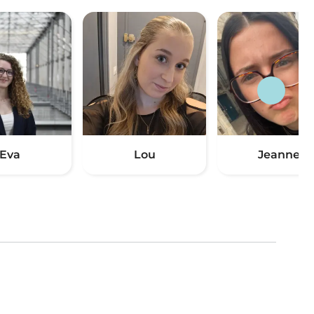
Eva
Lou
Jeanne