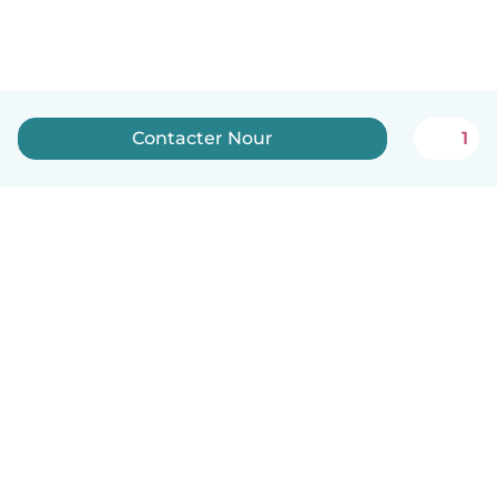
Contacter Nour
1
Français
Comment ça marche
Aide
Conditions et confidentialité
Tarifs