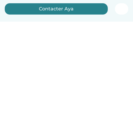
Contacter Aya
Français
Comment ça marche
Aide
Conditions et confidentialité
Tarifs
Coordonnées de l'entreprise
Babysits pour les entreprises
Les normes communautaires