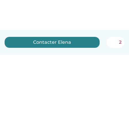
Contacter Elena
2
Français
Comment ça marche
Aide
Conditions et confidentialité
Tarifs