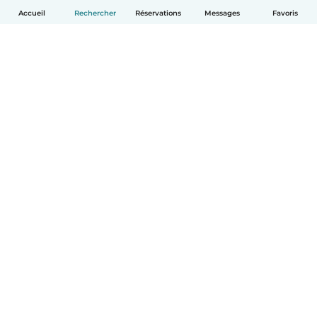
Accueil
Rechercher
Réservations
Messages
Favoris
Français
Comment ça marche
Aide
Conditions et confidentialité
Tarifs
Coordonnées de l'entreprise
Babysits pour les entreprises
Les normes communautaires