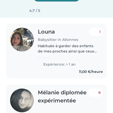
4,7 / 5
Louna
1
Babysitter in Allonnes
Habituée à garder des enfants
de mes proches ainsi que ceux
de leurs amis, j'ai acquis une
vraie expérience dans la garde
Expérience: > 1 an
d'enfants de différents âges.
11,00 €/heure
Patiente, douce et très à
l'écoute,..
Mélanie diplomée
8
expérimentée