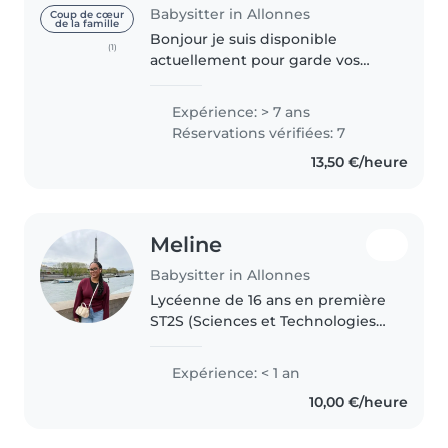
Babysitter in Allonnes
Coup de cœur
de la famille
Bonjour je suis disponible
(1)
actuellement pour garde vos
petits bouts. J'ai plusieurs
expériences en tant que baby-
Expérience: > 7 ans
sitter. J'ai aussi pu travaillé en
Réservations vérifiées: 7
temps périscolaire en école de
13,50 €/heure
maternelle..
Meline
Babysitter in Allonnes
Lycéenne de 16 ans en première
ST2S (Sciences et Technologies
de la Santé et du Social),
actuellement en cours de
Expérience: < 1 an
validation du BAFA, je suis
10,00 €/heure
passionnée par le travail auprès
des enfants...