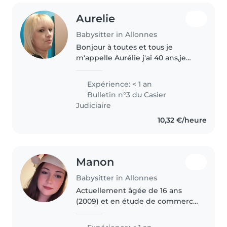
Aurelie
Babysitter in Allonnes
Bonjour à toutes et tous je
m'appelle Aurélie j'ai 40 ans,je
n'ai pas d'expérience reconnu
avec les enfants mais je suis
Expérience: < 1 an
maman de 6 enfants âgés de 21
Bulletin n°3 du Casier
ans,19 ans,16 ans,13 ans,12 ans..
Judiciaire
10,32 €/heure
Manon
Babysitter in Allonnes
Actuellement âgée de 16 ans
(2009) et en étude de commerce
et de vente, j'aimerai occupé
mon temps libre à apporter mes