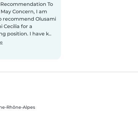
f Recommendation To
May Concern, I am
to recommend Olusami
Cecilia for a
ng position. I have k..
te
gne-Rhône-Alpes