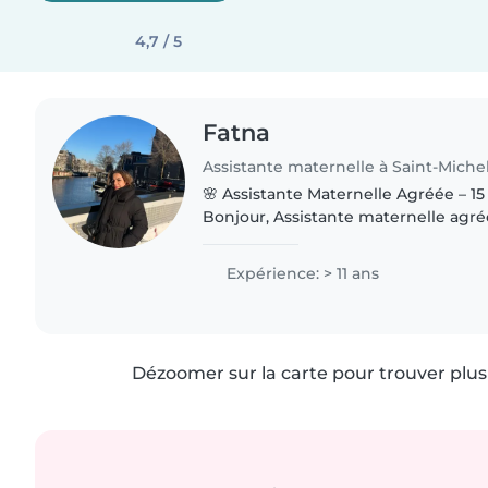
4,7 / 5
Fatna
Assistante maternelle à Saint-Miche
🌸 Assistante Maternelle Agréée – 15
Bonjour, Assistante maternelle agréée depuis 15 ans,
douce, patiente et passionnée par l
enfants, je dispose..
Expérience: > 11 ans
Dézoomer sur la carte pour trouver plus 