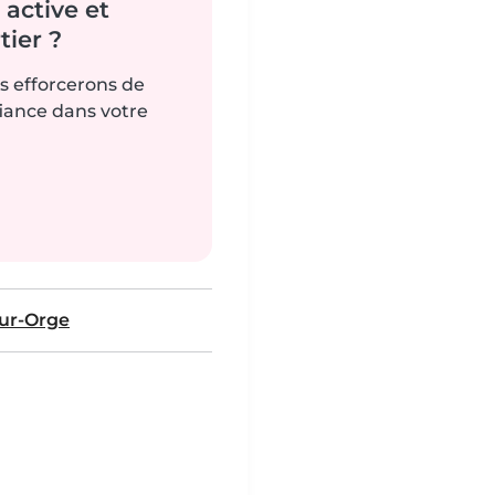
active et
ier ?
us efforcerons de
fiance dans votre
sur-Orge