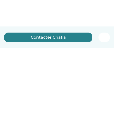
Contacter Chafia
Français
Comment ça marche
Aide
Conditions et confidentialité
Tarifs