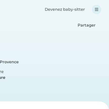
Devenez baby-sitter
Partager
-Provence
re
ure