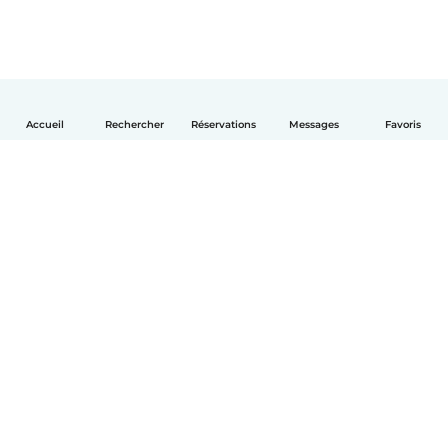
Accueil
Rechercher
Réservations
Messages
Favoris
Français
Comment ça marche
Aide
Conditions et confidentialité
Tarifs
Coordonnées de l'entreprise