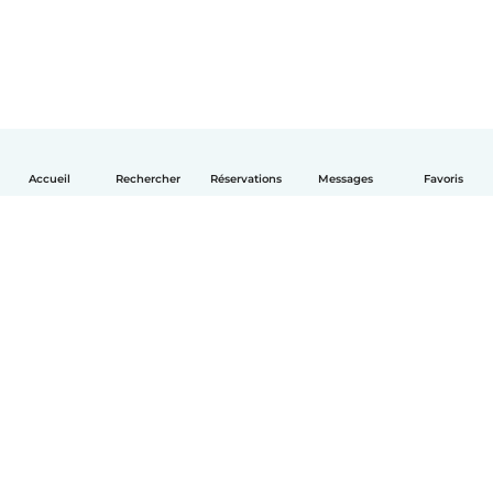
Accueil
Rechercher
Réservations
Messages
Favoris
Français
Comment ça marche
Aide
Conditions et confidentialité
Tarifs