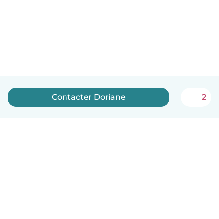
Contacter Doriane
2
Français
Comment ça marche
Aide