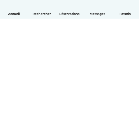
Accueil
Rechercher
Réservations
Messages
Favoris
Français
Comment ça marche
Aide
Conditions et confidentialité
Tarifs
Coordonnées de l'entreprise
Babysits pour les entreprises
Les normes communautaires