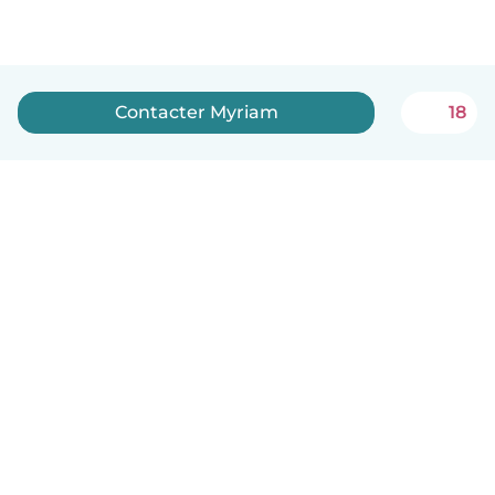
Contacter Myriam
18
Français
Comment ça marche
Aide
Conditions et confidentialité
Tarifs
Coordonnées de l'entreprise