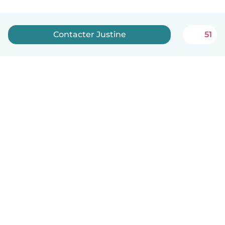
Contacter Justine
51
Français
Comment ça marche
Aide
Conditions et confidentialité
Tarifs
Coordonnées de l'entreprise
Babysits pour les entreprises