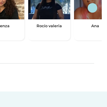
enza
Rocío valeria
Ana