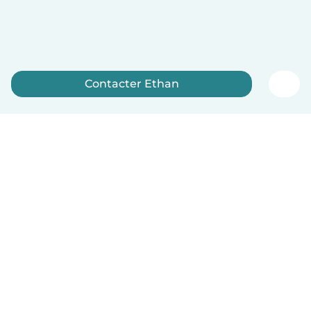
Contacter Ethan
Inscrivez-vous maintenant
Français
Comment ça marche
Aide
Conditions et confidentialité
Tarifs