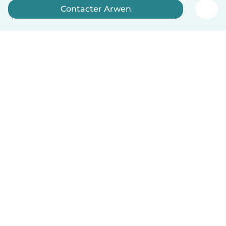
Contacter Arwen
Inscrivez-vous maintenant
Français
Comment ça marche
Aide
Conditions et confidentialité
Tarifs
Coordonnées de l'entreprise
Babysits pour les entreprises
Les normes communautaires