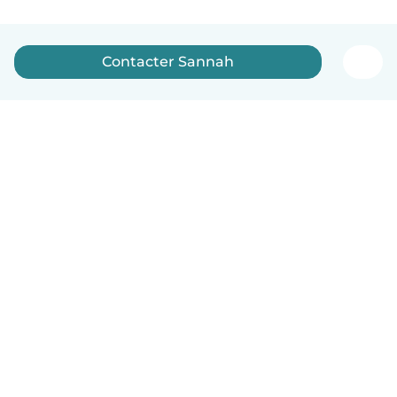
Contacter Sannah
Français
Comment ça marche
Aide
Conditions et confidentialité
Tarifs
Coordonnées de l'entreprise
Babysits pour les entreprises