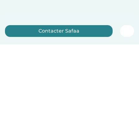
Contacter Safaa
Inscrivez-vous maintenant
Français
Comment ça marche
Aide
Conditions et confidentialité
Tarifs