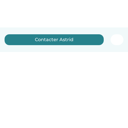
Contacter Astrid
Français
Comment ça marche
Aide
Conditions et confidentialité
Tarifs