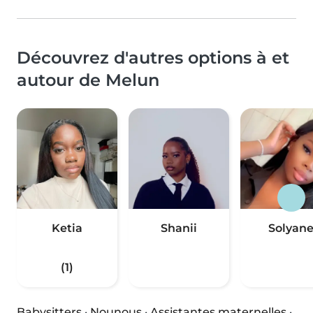
Découvrez d'autres options à et
autour de Melun
Ketia
Shanii
Solyan
(1)
Babysitters
·
Nounous
·
Assistantes maternelles
·