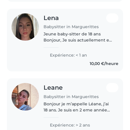
Aux..
Lena
Babysitter in Marguerittes
Jeune baby-sitter de 18 ans
Bonjour, Je suis actuellement en
service civique à la CSF, où
j'accompagne des enfants de
Expérience: < 1 an
primaire pour l'aide aux devoirs
10,00 €/heure
le soir. J'ai l'habitude de..
Leane
Babysitter in Marguerittes
Bonjour je m’appelle Léane, j’ai
18 ans. Je suis en 2 eme année
d’apprentissage Assc à l’hôpital
de Rennaz en orthopédie. J’aime
Expérience: > 2 ans
beaucoup les enfants, je