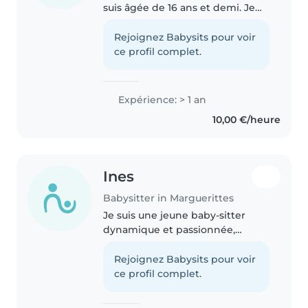
suis âgée de 16 ans et demi. Je
suis en formation aides a la
personne. J'ai effectué
Rejoignez Babysits pour voir
ultérieurement des stages en
ce profil complet.
école maternelle, et crèches. Je
me..
Expérience: > 1 an
10,00 €/heure
Ines
Babysitter in Marguerittes
Je suis une jeune baby-sitter
dynamique et passionnée,
première aidée et créative.
J'adore lire, bricoler et jouer avec
Rejoignez Babysits pour voir
les enfants d'âge préscolaire et
ce profil complet.
scolaire. Je propose aussi..