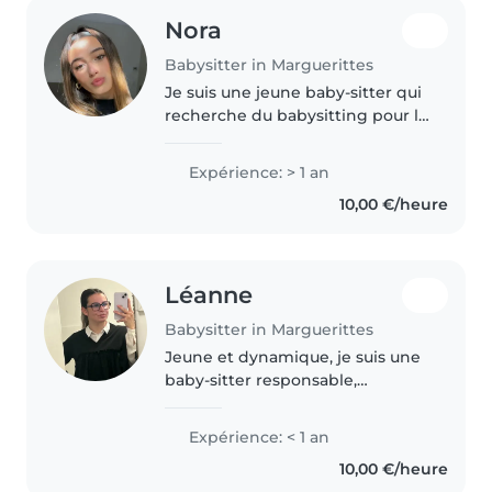
Nora
Babysitter in Marguerittes
Je suis une jeune baby-sitter qui
recherche du babysitting pour le
mois d'août. Responsable et
enthousiaste, avec un peu moins
Expérience: > 1 an
d'une année d'expérience en
10,00 €/heure
garde d'enfants en âge
préscolaire..
Léanne
Babysitter in Marguerittes
Jeune et dynamique, je suis une
baby-sitter responsable,
empathique et patiente, prête à
s'occuper de vos enfants avec
Expérience: < 1 an
soin. ALTERNANTE en CAP AEPE
10,00 €/heure
et diplômée d'un Bac Services