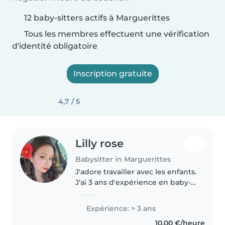
12 baby-sitters actifs à Marguerittes
Tous les membres effectuent une vérification
d'identité obligatoire
Inscription gratuite
4,7 / 5
Lilly rose
Babysitter in Marguerittes
J'adore travailler avec les enfants.
J'ai 3 ans d'expérience en baby-
sitting, principalement avec des
bambin et des enfants. J'ai hâte
Expérience: > 3 ans
de m'occuper de vos enfants !
10,00 €/heure
Vous pouvez me..