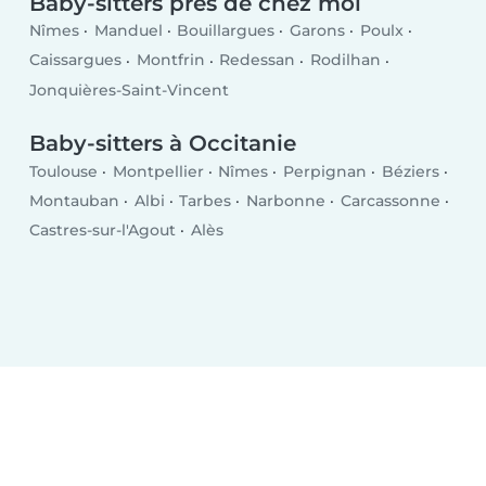
Baby-sitters près de chez moi
Nîmes
Manduel
Bouillargues
Garons
Poulx
Caissargues
Montfrin
Redessan
Rodilhan
Jonquières-Saint-Vincent
Baby-sitters à Occitanie
Toulouse
Montpellier
Nîmes
Perpignan
Béziers
Montauban
Albi
Tarbes
Narbonne
Carcassonne
Castres-sur-l'Agout
Alès