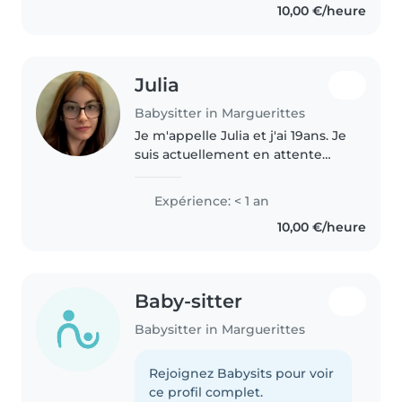
10,00 €/heure
m’occupe de ma petite sœur..
Julia
Babysitter in Marguerittes
Je m'appelle Julia et j'ai 19ans. Je
suis actuellement en attente
pour intégrer une formation
pour devenir éducatrice de
Expérience: < 1 an
jeunes enfants a la rentrée. En
10,00 €/heure
attendant j'essaie de gagner..
Baby-sitter
Babysitter in Marguerittes
Rejoignez Babysits pour voir
ce profil complet.