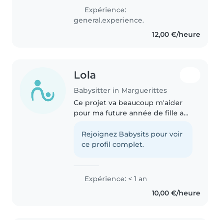
Expérience:
general.experience.
12,00 €/heure
Lola
Babysitter in Marguerittes
Ce projet va beaucoup m'aider
pour ma future année de fille au
pair. J'ai déjà de l'expérience
avec les enfants grâce à un stage
Rejoignez Babysits pour voir
de quatre mois en école
ce profil complet.
maternelle, où j'ai participé..
Expérience: < 1 an
10,00 €/heure