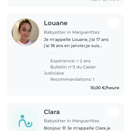
Louane
Babysitter in Marguerittes
Je m'appelle Louane, j'ai 17 ans
j'ai 18 ans en janvier,je suis
entrain de passer le code de la
route. je suis titulaire d'un CAPa
Expérience: > 2 ans
SAPVER ( service à la personne
Bulletin n°3 du Casier
et vente en espaces..
Judiciaire
Recommandations: 1
10,00 €/heure
Clara
Babysitter in Marguerittes
Bonjour 🌸 Je m'appelle Clara je