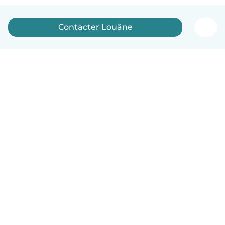
Contacter Louâne
Français
Comment ça marche
Aide
Conditions et confidentialité
Tarifs
Coordonnées de l'entreprise
Babysits pour les entreprises