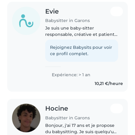
Evie
Babysitter in Garons
Je suis une baby-sitter
responsable, créative et patiente
avec une année d'expérience en
garde d'enfants, principalement
Rejoignez Babysits pour voir
avec les enfants d'âge
ce profil complet.
préscolaire et scolaire. Je parle
couramment..
Expérience: > 1 an
10,21 €/heure
Hocine
Babysitter in Garons
Bonjour, j'ai 17 ans et je propose
du babysitting. Je suis quelqu'un