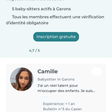
5 baby-sitters actifs à Garons
Tous les membres effectuent une vérification
d'identité obligatoire
Inscription gratuite
4,7 / 5
Camille
Babysitter in Garons
J'ai un réel talent pour
m'occuper des enfants. Je suis
responsable. Je peux m'occuper
d'adolescents et d'enfants d'âge
Expérience: < 1 an
scolaire, et j'aime beaucoup les
Bulletin n°3 du Casier
activités comme le dessin,..