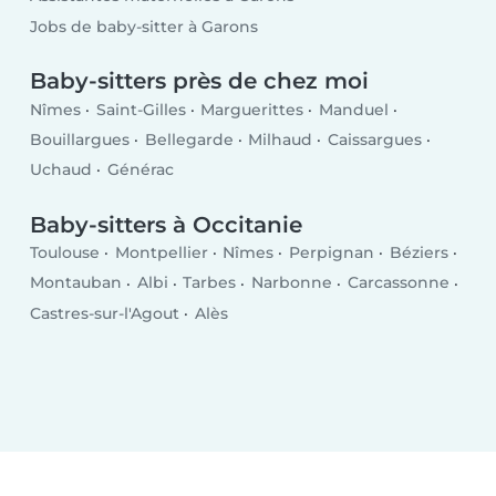
Jobs de baby-sitter à Garons
Baby-sitters près de chez moi
Nîmes
Saint-Gilles
Marguerittes
Manduel
Bouillargues
Bellegarde
Milhaud
Caissargues
Uchaud
Générac
Baby-sitters à Occitanie
Toulouse
Montpellier
Nîmes
Perpignan
Béziers
Montauban
Albi
Tarbes
Narbonne
Carcassonne
Castres-sur-l'Agout
Alès