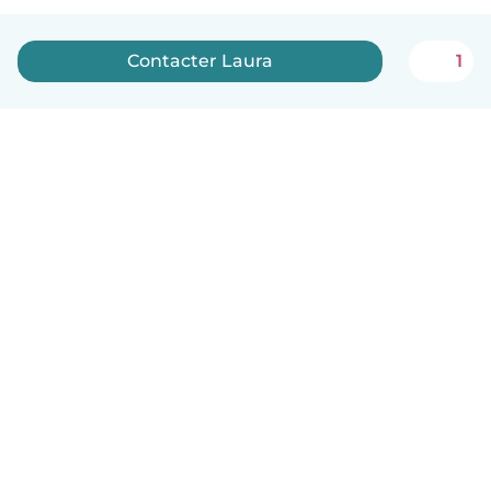
Contacter Laura
1
Français
Comment ça marche
Aide
Conditions et confidentialité
Tarifs
Coordonnées de l'entreprise
Babysits pour les entreprises