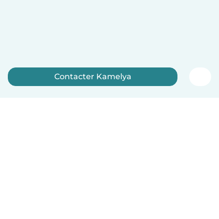
Contacter Kamelya
Inscrivez-vous maintenant
Français
Comment ça marche
Aide