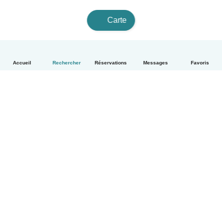
Carte
Accueil
Rechercher
Réservations
Messages
Favoris
Français
Comment ça marche
Aide
Conditions et confidentialité
Tarifs
Coordonnées de l'entreprise
Babysits pour les entreprises
Les normes communautaires