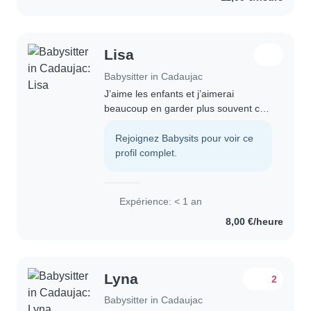
Lisa
Babysitter in Cadaujac
J’aime les enfants et j’aimerai
beaucoup en garder plus souvent car
j’envisage par ailleurs d’en faire mon
métier. Je suis extrêmement patiente
Rejoignez Babysits pour voir ce
et j’adore jouer avec eux tout en
profil complet.
respectant..
Expérience: < 1 an
8,00 €/heure
Lyna
2
Babysitter in Cadaujac