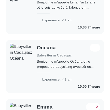
Bonjour, je m’appelle Lyna, j’ai 17 ans
et je suis au lycée à Talence en
terminale. Je n’ai pas le permis mais
mes parents sont généralement
Expérience: < 1 an
disponibles pour m’emmener et me
10,00 €/heure
récupérer...
Océana
Babysitter in Cadaujac
Bonjour, je m'appelle Océana et je
propose du babysitting avec sérieux
et bonne humeur. J'aime passer du
temps avec les enfants, jouer avec
Expérience: < 1 an
eux, raconter des histoires, aider
10,00 €/heure
pour..
Emma
2