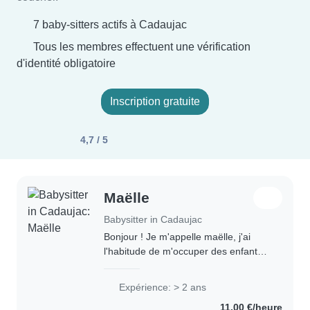
7 baby-sitters actifs à Cadaujac
Tous les membres effectuent une vérification
d'identité obligatoire
Inscription gratuite
4,7 / 5
Maëlle
Babysitter in Cadaujac
Bonjour ! Je m'appelle maëlle, j'ai
l'habitude de m'occuper des enfants
grâce à mes cousins et cousines ce
qui m'a permis d'apprendre à
Expérience: > 2 ans
m'adapter à chaque âge, que ce soit
11,00 €/heure
pour jouer..