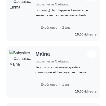
Babysitter in Cadaujac
Bonjour ;) Je m'appelle Emma et je
serais ravie de garder vos enfants. Je
suis responsable, calme et
empathique. Véhiculé, je suis
Expérience: > 2 ans
disponible au alentour de Cadaujac,
10,00 €/heure
principalement..
Maïna
Babysitter in Cadaujac
Je suis une personne sportive,
dynamique et très joyeuse. J'aime
apporter de la bonne humeur autour
de moi et créer une ambiance
Expérience: < 1 an
positive. J'adore m'occuper des
10,00 €/heure
enfants : même si je..